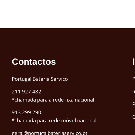
Contactos
Portugal Bateria Serviço
P
211 927 482
R
*chamada para a rede fixa nacional
P
913 299 290
C
*chamada para rede móvel nacional
geral@portugalbateriaservico.pt